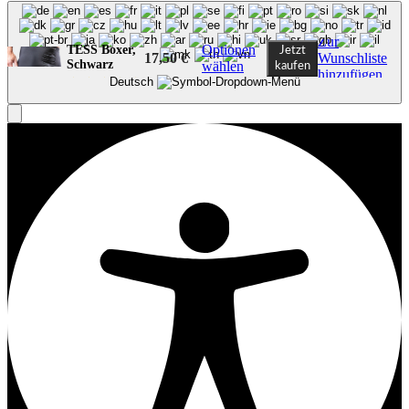
Zur
Optionen
TESS Boxer,
Jetzt
17,50
€
Wunschliste
Schwarz
wählen
kaufen
hinzufügen
Deutsch