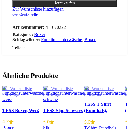
Jetzt kaufen
Zur Wunschliste hinzufügen
Größentabelle
Artikelnummer:
411070222
Kategorie:
Boxer
Schlagwörter:
Funktionsunterwäsche
,
Boxer
Teilen:
Ähnliche Produkte
Zur Wunschliste
Zur Wunschliste
Zur Wunschliste
Zu
hinzufügen
hinzufügen
hinzufügen
h
TESS T-Shirt
T
TESS Boxer, Weiß
TESS Slip, Schwarz
(Rundhals),
(
Schwarz
4.7
5.0
5
5.0
Boxer
Slip
T-
T-Shirt
,
Rundhals